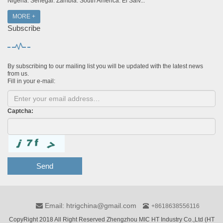
Nigeria. Senegal. Zambia. South America: El Salv...
MORE +
Subscribe
By subscribing to our mailing list you will be updated with the latest news
from us.
Fill in your e-mail:
Captcha:
Send
Email: htrigchina@gmail.com
+8618638556116
CopyRight 2018 All Right Reserved Zhengzhou MIC HT Industry Co.,Ltd (HT