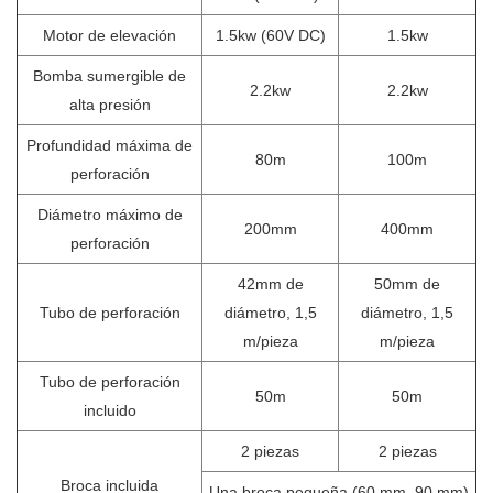
Motor de elevación
1.5kw (60V DC)
1.5kw
Bomba sumergible de
2.2kw
2.2kw
alta presión
Profundidad máxima de
80m
100m
perforación
Diámetro máximo de
200mm
400mm
perforación
42mm de
50mm de
Tubo de perforación
diámetro, 1,5
diámetro, 1,5
m/pieza
m/pieza
Tubo de perforación
50m
50m
incluido
2 piezas
2 piezas
Broca incluida
Una broca pequeña (60 mm, 90 mm)