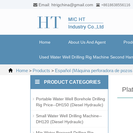
Email: htrigchina@gmail.com
+8618638556116
Home
About Us And Agent
Prod
Used Water Well Drilling Rig Machine Second Ha
Home
Products
Español (Máquina perforadora de pozos 
>
>
PRODUCT CATEGORIES
Pla
Portable Water Well Borehole Drilling
Rig Price--DH150 (Diesel Hydraulic)
Small Water Well Drilling Machine--
DH120 (Diesel Hydraulic)
Min Water Borewell Drilling Rig