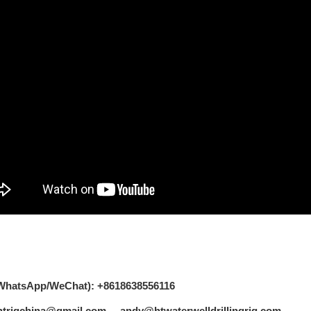
(WhatsApp/WeChat): +8618638556116
 htrigchina@gmail.com andy@htwaterwelldrillingrig.com