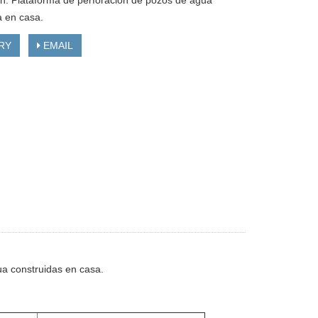
on: Plataforma de perforación de pozos de agua
a en casa.
RY
EMAIL
ua construidas en casa.