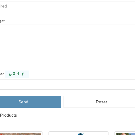
ge:
a:
Send
Reset
 Products