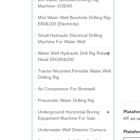
Machine--GSD40
Mini Water Well Borehole Drilling Rig--
E80&100 (Electricity)
Small Hydraulic Electrical Drilling
Machine For Water Well
+
Water Well Hydraulic Drill Rig Rotary
Head DH180&200
Tractor Mounted Portable Water Well
Drilling Rig
Air Compressor For Borewell
Pneumatic Water Drilling Rig
+
Platafo
Underground Horizontal Boring
Equipment Machine For Sale
HT es un
Underwater Well Detector Camera
Platafo