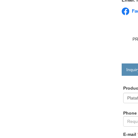
Fa
P
Inquir
Produ
Phone
E-mail