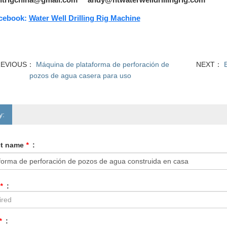
cebook:
Water Well Drilling Rig Machine
REVIOUS：
Máquina de plataforma de perforación de
NEXT：
pozos de agua casera para uso
y:
ct name
*
:
*
:
*
: