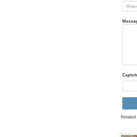
Messa
Captch
Related