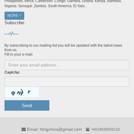
Philippines. Africa: Cameroon. Congo. Gambia. Ghana. Kenya. Namibia.
Nigeria. Senegal. Zambia. South America: El Salv...
MORE +
Subscribe
By subscribing to our mailing list you will be updated with the latest news
from us.
Fill in your e-mail:
Captcha:
Send
Email: htrigchina@gmail.com
+8618638556116